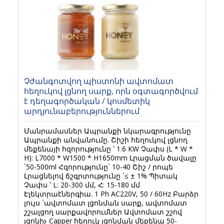
Չժանգոտվող պիստոնի ավտոմատ
հեղուկով լցնող սարք, որն օգտագործվում
է դեղագործական / կոսմետիկ
արդյունաբերություններում
Մանրամասներ Ապրանքի նկարագրությունը
Ապրանքի անվանումը. Շիշի հեղուկով լցնող
մեքենայի հզորությունը ՝ 1.6 KW Չափս (L * W *
H): L7000 * W1500 * H1650mm Լրացման ծավալը
`50-500ml Հզորությունը` 10-40 Շիշ / րոպե
Լրացնելով ճշգրտությունը `≤ ± 1% Պիտակ
Չափս ՝ L: 20-300 մմ, Հ: 15-180 մմ
Էլեկտրաէներգիա. 1 Ph AC220V, 50 / 60Hz Բարձր
լույս `ավտոմատ լցոնման սարք, ավտոմատ
շշալցող սարքավորումներ Ավտոմատ շշով
լցոնիչ Capper հեղուկ լցոնման մեքենա 50-