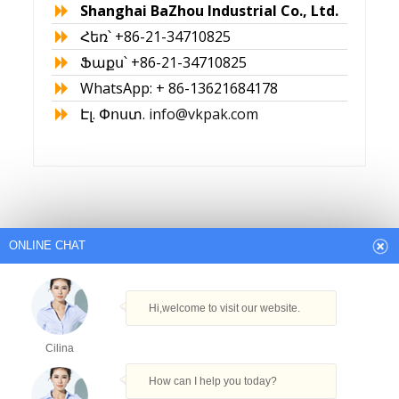
Shanghai BaZhou Industrial Co., Ltd.
Հեռ՝ +86-21-34710825
Ֆաքս՝ +86-21-34710825
WhatsApp: + 86-13621684178
Էլ. Փոստ.
info@vkpak.com
ONLINE CHAT
Arabic
English
French
German
Italian
Japanese
Persian
Portuguese
Russian
Spanish
Hi,welcome to visit our website.
Turkish
Thai
Հեղինակային իրավունք © Շանհայ
Cilina
ԲաՉժոու արդյունաբերական
How can I help you today?
ընկերություն, ՍՊԸ։ Բոլոր իրավունքները